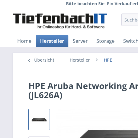
Bitte beachten Sie: Ein Verkauf e
Home
Hersteller
Server
Storage
Switc
Übersicht
Hersteller
HPE
HPE Aruba Networking A
(JL626A)