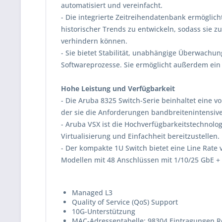
automatisiert und vereinfacht.
- Die integrierte Zeitreihendatenbank ermöglic
historischer Trends zu entwickeln, sodass sie 
verhindern können.
- Sie bietet Stabilität, unabhängige Überwachu
Softwareprozesse. Sie ermöglicht außerdem ein
Hohe Leistung und Verfügbarkeit
- Die Aruba 8325 Switch-Serie beinhaltet eine vo
der sie die Anforderungen bandbreitenintensiv
- Aruba VSX ist die Hochverfügbarkeitstechnolo
Virtualisierung und Einfachheit bereitzustellen
- Der kompakte 1U Switch bietet eine Line Rate 
Modellen mit 48 Anschlüssen mit 1/10/25 GbE +
Managed L3
Quality of Service (QoS) Support
10G-Unterstützung
MAC-Adressentabelle: 98304 Eintragungen Ro