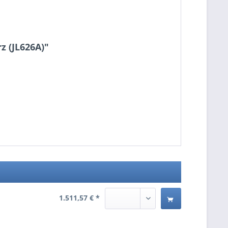
 (JL626A)"
1.511,57 € *