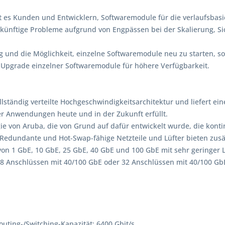
ht es Kunden und Entwicklern, Softwaremodule für die verlaufsbas
zukünftige Probleme aufgrund von Engpässen bei der Skalierung, S
ng und die Möglichkeit, einzelne Softwaremodule neu zu starten, 
 Upgrade einzelner Softwaremodule für höhere Verfügbarkeit.
llständig verteilte Hochgeschwindigkeitsarchitektur und liefert eine
er Anwendungen heute und in der Zukunft erfüllt.
gie von Aruba, die von Grund auf dafür entwickelt wurde, die kont
. Redundante und Hot-Swap-fähige Netzteile und Lüfter bieten zusät
von 1 GbE, 10 GbE, 25 GbE, 40 GbE und 100 GbE mit sehr geringer La
 8 Anschlüssen mit 40/100 GbE oder 32 Anschlüssen mit 40/100 Gb
uting-/Switching-Kapazität: 6400 Gbit/s