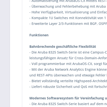
- Automatisierung mit ArubaOS-CX mittels REST-
- Überwachung und Fehlerbehebung mit Aruba N
- Hohe Verfügbarkeit, Virtualisierung und Einf
- Kompakte 1U Switches mit Konnektivität von 1
- Erweiterte Layer 2/3-Funktionen mit BGP, OSPF
Funktionen
Bahnbrechende geschäftliche Flexibilität
- Die Aruba 8325 Switch-Serie ist eine Campus
leistungsfähigen Ansatz für Cross-Domain-Anford
- Voll programmierbar mit ArubaOS-CX, sorgt fü
- Mit der Aruba Network Analytics Engine kön
und REST-APIs überwachen und etwaige Fehler
- Bietet vollständig verteilte Highspeed-Architek
- Liefert robuste Sicherheit und QoS mit fortsc
Modernes Softwaresystem für Vereinfachung 
- Die Aruba 8325 Switch-Serie basiert auf de