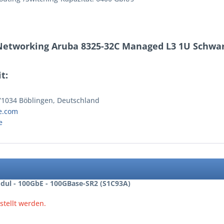
Networking Aruba 8325-32C Managed L3 1U Schwarz
t:
 71034 Böblingen, Deutschland
e.com
e
ul - 100GbE - 100GBase-SR2 (S1C93A)
stellt werden.