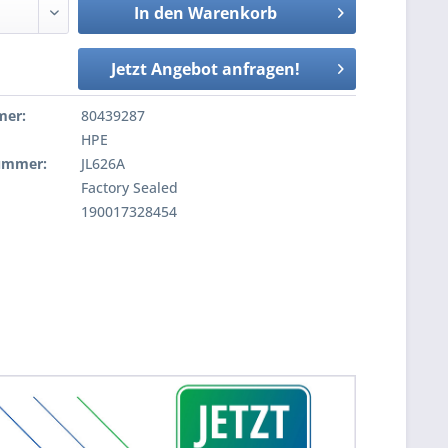
In den
Warenkorb
Jetzt Angebot anfragen!
mer:
80439287
HPE
nummer:
JL626A
Factory Sealed
190017328454