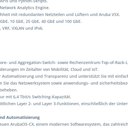
APIs und Python-Skripts.
etwork Analytics Engine.
achheit mit redundanten Netzteilen und Lüftern und Aruba VSX.
 GbE, 10 GbE, 25 GbE, 40 GbE und 100 GbE.
, VRF, VXLAN und IPv6.
-Core- und Aggregation-Switch- sowie Rechenzentrum-Top-of-Rack-
erungen im Zeitalter von Mobilität, Cloud und IoT.
r Automatisierung und Transparenz und unterstützt Sie mit einfa
nen Sie das Netzwerksystem sowie anwendungs- und sicherheitsbe
 beheben.
tur mit 6,4 Tbit/s Switching-Kapazität.
hrittlichen Layer 2- und Layer 3-Funktionen, einschließlich der Un
und Automatisierung
m neuen ArubaOS-CX, einem modernen Softwaresystem, das zahlrei