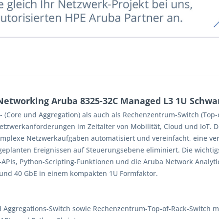
etworking Aruba 8325-32C Managed L3 1U Schwar
 (Core und Aggregation) als auch als Rechenzentrum-Switch (Top-
tzwerkanforderungen im Zeitalter von Mobilität, Cloud und IoT. 
mplexe Netzwerkaufgaben automatisiert und vereinfacht, eine verb
eplanten Ereignissen auf Steuerungsebene eliminiert. Die wichtig
T-APIs, Python-Scripting-Funktionen und die Aruba Network Analyt
E und 40 GbE in einem kompakten 1U Formfaktor.
Aggregations-Switch sowie Rechenzentrum-Top-of-Rack-Switch mit 