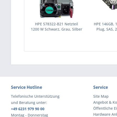
HPE 578322-B21 Netzteil
HPE 146GB, 
1200 W Schwarz, Grau, Silber
Plug, SAS, 2
(578322-B21)
Festplatte 10
(43195
Service Hotline
Service
Telefonische Unterstützung
Site Map
Angebot & Ko
und Beratung unter:
Öffentliche E
+49 6231 979 90 00
Hardware An
Montag - Donnerstag