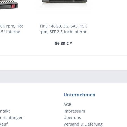
10K rpm, Hot
HPE 146GB, 3G, SAS, 15K
.5'' Interne
rpm, SFF 2.5-inch Interne
000 RPM 2.5"
Festplatte 15000 RPM 2.5"
8-B21)
(504062-B21)
86,89 € *
Unternehmen
AGB
ntakt
Impressum
inrichtungen
Über uns
kauf
Versand & Lieferung