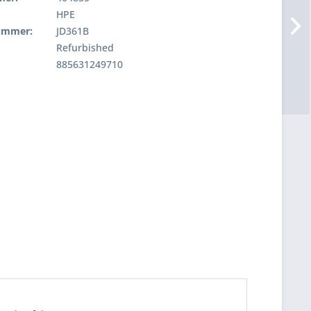
HPE
nummer:
JD361B
Refurbished
885631249710