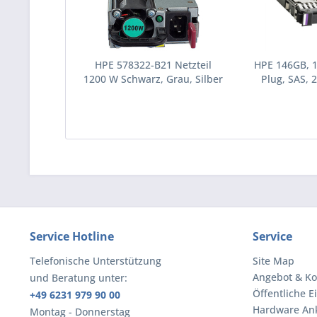
HPE 578322-B21 Netzteil
HPE 146GB, 
1200 W Schwarz, Grau, Silber
Plug, SAS, 2
(578322-B21)
Festplatte 10
(43195
Service Hotline
Service
Telefonische Unterstützung
Site Map
Angebot & Ko
und Beratung unter:
Öffentliche E
+49 6231 979 90 00
Hardware An
Montag - Donnerstag