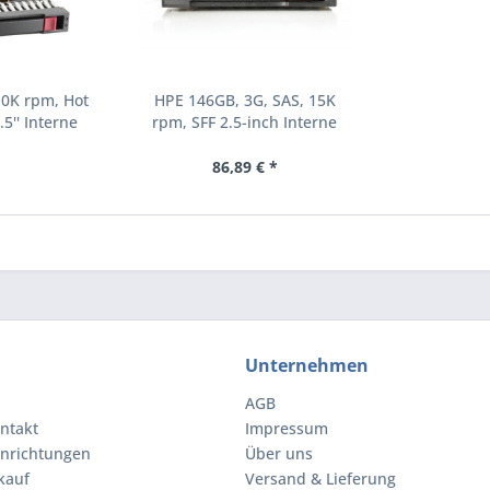
10K rpm, Hot
HPE 146GB, 3G, SAS, 15K
.5'' Interne
rpm, SFF 2.5-inch Interne
000 RPM 2.5"
Festplatte 15000 RPM 2.5"
8-B21)
(504062-B21)
86,89 € *
Unternehmen
AGB
ntakt
Impressum
inrichtungen
Über uns
kauf
Versand & Lieferung