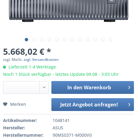
5.668,02 € *
zzgl. MwSt.
zzgl. Versandkosten
Lieferzeit 1-4 Werktage
Noch 1 Stück verfügbar - letztes Update 09.08 - 3:03 Uhr
In den
Warenkorb
Merken
Jetzt Angebot anfragen!
Artikelnummer:
1048141
Hersteller:
ASUS
Herstellernummer:
90MS0371-M000V0