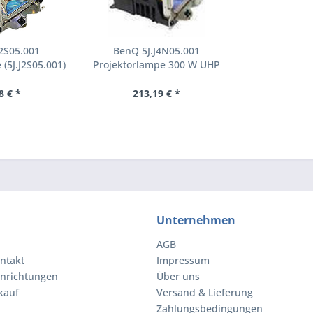
2S05.001
BenQ 5J.J4N05.001
(5J.J2S05.001)
Projektorlampe 300 W UHP
(5J.J4N05.001)
8 € *
213,19 € *
Unternehmen
AGB
ntakt
Impressum
inrichtungen
Über uns
kauf
Versand & Lieferung
Zahlungsbedingungen