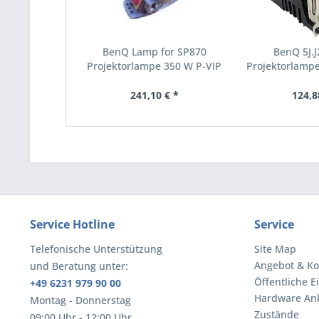
BenQ Lamp for SP870
BenQ 5J.J
Projektorlampe 350 W P-VIP
Projektorlampe 
(9E.0CG03.001)
241,10 € *
124,8
Service Hotline
Service
Telefonische Unterstützung
Site Map
Angebot & Ko
und Beratung unter:
Öffentliche E
+49 6231 979 90 00
Hardware An
Montag - Donnerstag
Zustände
09:00 Uhr - 12:00 Uhr