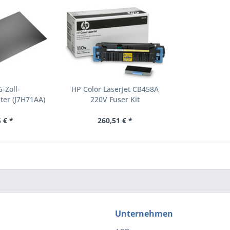
-Zoll-
HP Color LaserJet CB458A
ter (J7H71AA)
220V Fuser Kit
Tonerkartusche 1 Stücke
(CB458A)
 € *
260,51 € *
Unternehmen