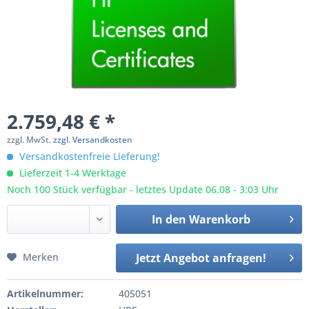
2.759,48 € *
zzgl. MwSt.
zzgl. Versandkosten
Versandkostenfreie Lieferung!
Lieferzeit 1-4 Werktage
Noch 100 Stück verfügbar - letztes Update 06.08 - 3:03 Uhr
In den
Warenkorb
Merken
Jetzt Angebot anfragen!
Artikelnummer:
405051