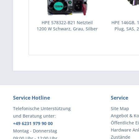
HPE 578322-B21 Netzteil
HPE 146GB, 
1200 W Schwarz, Grau, Silber
Plug, SAS, 2
(578322-B21)
Festplatte 10
(43195
Service Hotline
Service
Telefonische Unterstützung
Site Map
Angebot & Ko
und Beratung unter:
Öffentliche E
+49 6231 979 90 00
Hardware An
Montag - Donnerstag
Zustände
09:00 Uhr - 12:00 Uhr