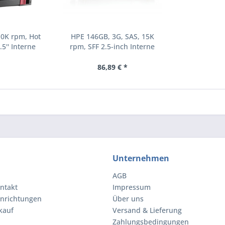
10K rpm, Hot
HPE 146GB, 3G, SAS, 15K
.5'' Interne
rpm, SFF 2.5-inch Interne
000 RPM 2.5"
Festplatte 15000 RPM 2.5"
8-B21)
(504062-B21)
86,89 € *
Unternehmen
AGB
ntakt
Impressum
inrichtungen
Über uns
kauf
Versand & Lieferung
Zahlungsbedingungen