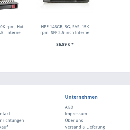
10K rpm, Hot
HPE 146GB, 3G, SAS, 15K
.5'' Interne
rpm, SFF 2.5-inch Interne
000 RPM 2.5"
Festplatte 15000 RPM 2.5"
8-B21)
(504062-B21)
86,89 € *
Unternehmen
AGB
ntakt
Impressum
inrichtungen
Über uns
kauf
Versand & Lieferung