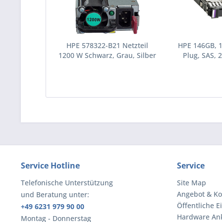
HPE 578322-B21 Netzteil
HPE 146GB, 
1200 W Schwarz, Grau, Silber
Plug, SAS, 2
(578322-B21)
Festplatte 10
(43195
Service Hotline
Service
Telefonische Unterstützung
Site Map
Angebot & Ko
und Beratung unter:
Öffentliche E
+49 6231 979 90 00
Hardware An
Montag - Donnerstag