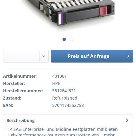
Preis auf Anfrage
Artikelnummer:
401061
Hersteller:
HPE
Herstellernummer:
581284-B21
Zustand:
Refurbished
EAN:
5704174552758
Beschreibung
HP SAS-Enterprise- und Midline-Festplatten mit bieten
High-Performance-Lösungen zum Hosten von...
mehr